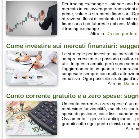
Per trading exchange si intende una bo
mercato in cui avvengono transazioni 
prime, valute o strumenti finanziari. O
attraverso flussi di contanti o tramite co
finanziaria tipo futures e options. Molt
il trading exchange…
Altro in:
Da non perdere
Come investire sui mercati finanziari: sugger
Le strategie per investire sui mercati f
sempre crescente e possono risultare m
utili. In questo ambito però sono sempr
l’aggiornamento, in quanto le operazion
soppesate sempre con molta attenzion
impulsivo. Ogni possibile strategia d’i
Altro in:
Da non
Conto corrente gratuito e a zero spese: sogn
Un conto corrente a zero spese è un no
medesime funzionalità, ma che si contr
spese di gestione, costi fissi, canone m
Ovviamente – già ve lo anticipiamo – p
gratuiti sotto ogni punto di vista non è
Altro i