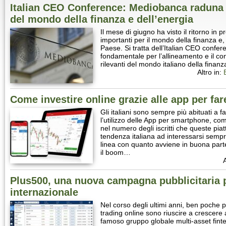
Italian CEO Conference: Mediobanca raduna l
del mondo della finanza e dell’energia
Il mese di giugno ha visto il ritorno in 
importanti per il mondo della finanza e,
Paese. Si tratta dell’Italian CEO confer
fondamentale per l’allineamento e il conf
rilevanti del mondo italiano della finan
Altro in:
Come investire online grazie alle app per far
Gli italiani sono sempre più abituati a f
l’utilizzo delle App per smartphone, co
nel numero degli iscritti che queste pia
tendenza italiana ad interessarsi sempre
linea con quanto avviene in buona part
il boom…
A
Plus500, una nuova campagna pubblicitaria pe
internazionale
Nel corso degli ultimi anni, ben poche 
trading online sono riuscire a crescere 
famoso gruppo globale multi-asset finte