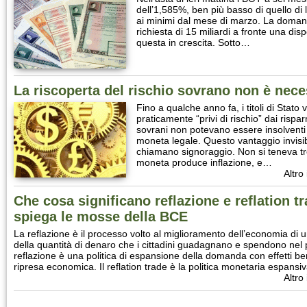
dell’1,585%, ben più basso di quello di
ai minimi dal mese di marzo. La doma
richiesta di 15 miliardi a fronte una disp
questa in crescita. Sotto…
La riscoperta del rischio sovrano non è nec
Fino a qualche anno fa, i titoli di Stato
praticamente “privi di rischio” dai rispar
sovrani non potevano essere insolvent
moneta legale. Questo vantaggio invisib
chiamano signoraggio. Non si teneva tr
moneta produce inflazione, e…
Altro
Che cosa significano reflazione e reflation t
spiega le mosse della BCE
La reflazione è il processo volto al miglioramento dell’economia d
della quantità di denaro che i cittadini guadagnano e spendono nel pa
reflazione è una politica di espansione della domanda con effetti b
ripresa economica. Il reflation trade è la politica monetaria espans
Altro