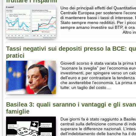
fruttare i risparmi
Uno dei principali effetti del Quantitati
Centrale Europea per sostenere l’econ
di mantenere bassi i tassi di interesse. E
Stato sempre meno redditizi. Per i piccol
sempre amano investire sui BTP, è ora
Altro i
Tassi negativi sui depositi presso la BCE: qua
pratici
Giovedì scorso è stata varata la prima 
“suonare la sveglia” per l’economia eu
investimenti, per spingere verso un cal
dell’euro e per contrastare la tendenza
che avviterebbe l’economia. La prima m
tutte: un taglio del costo…
Basilea 3: quali saranno i vantaggi e gli sva
famiglie
Due giorni fa è stato raggiunto a Basile
centrali sulla definizione comune di in
superare le differenze nazionali. L’intesa
dell’indebitamento delle banche ha il dop