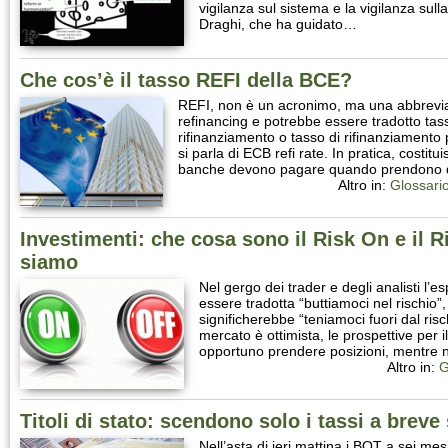
vigilanza sul sistema e la vigilanza sul
Draghi, che ha guidato…
Che cos’è il tasso REFI della BCE?
REFI, non è un acronimo, ma una abbrevia
refinancing e potrebbe essere tradotto tass
rifinanziamento o tasso di rifinanziamento 
si parla di ECB refi rate. In pratica, costitui
banche devono pagare quando prendono de
Altro in:
Glossari
Investimenti: che cosa sono il Risk On e il R
siamo
Nel gergo dei trader e degli analisti l’
essere tradotta “buttiamoci nel rischio”,
significherebbe “teniamoci fuori dal risch
mercato è ottimista, le prospettive per i
opportuno prendere posizioni, mentre 
Altro in:
G
Titoli di stato: scendono solo i tassi a brev
Nell’asta di ieri mattina i BOT a sei mes