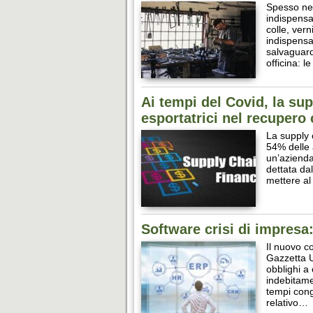
Spesso nei 
indispensab
colle, vern
indispensa
salvaguard
officina: l
Ai tempi del Covid, la sup
esportatrici nel recupero 
La supply c
54% delle 
un’azienda
dettata da
mettere al
Software crisi di impresa:
Il nuovo co
Gazzetta U
obblighi a 
indebitame
tempi congr
relativo…