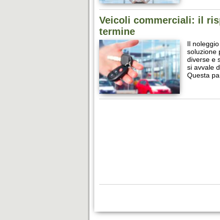
Veicoli commerciali: il ri
termine
Il noleggi
soluzione 
diverse e 
si avvale d
Questa par