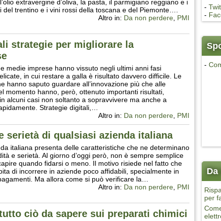
 l’olio extravergine d’oliva, la pasta, il parmigiano reggiano e i
-
Twit
i del trentino e i vini rossi della toscana e del Piemonte….
-
Fac
Altro in:
Da non perdere
,
PMI
i strategie per migliorare la
Sp
se
-
Com
 e medie imprese hanno vissuto negli ultimi anni fasi
elicate, in cui restare a galla è risultato davvero difficile. Le
e hanno saputo guardare all’innovazione più che alle
del momento hanno, però, ottenuto importanti risultati,
in alcuni casi non soltanto a sopravvivere ma anche a
apidamente. Strategie digitali,…
Altro in:
Da non perdere
,
PMI
 e serietà di qualsiasi azienda italiana
da italiana presenta delle caratteristiche che ne determinano
idità e serietà. Al giorno d’oggi però, non è sempre semplice
capire quando fidarsi o meno. Il motivo risiede nel fatto che
Da 
ita di incorrere in aziende poco affidabili, specialmente in
 pagamenti. Ma allora come si può verificare la…
Altro in:
Da non perdere
,
PMI
Rispa
per f
Come 
 tutto ciò da sapere sui preparati chimici
elett