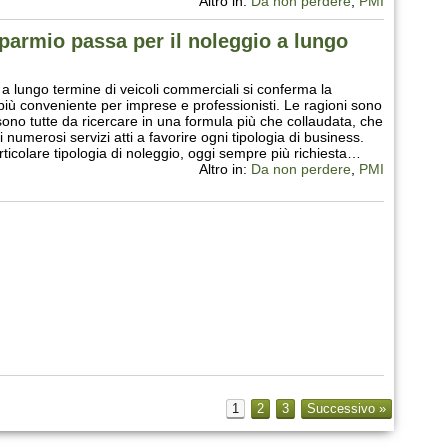
Altro in:
Da non perdere
,
PMI
sparmio passa per il noleggio a lungo
o a lungo termine di veicoli commerciali si conferma la
più conveniente per imprese e professionisti. Le ragioni sono
sono tutte da ricercare in una formula più che collaudata, che
i numerosi servizi atti a favorire ogni tipologia di business.
ticolare tipologia di noleggio, oggi sempre più richiesta…
Altro in:
Da non perdere
,
PMI
1
2
3
Successivo »