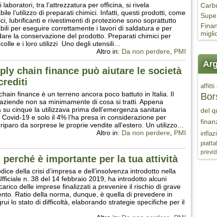
laboratori, tra l’attrezzatura per officina, si rivela
Carbu
ile l’utilizzo di preparati chimici. Infatti, questi prodotti, come
Super
ici, lubrificanti e rivestimenti di protezione sono soprattutto
Finan
bili per eseguire correttamente i lavori di saldatura e per
migli
are la conservazione del prodotto. Preparati chimici per
e colle e i loro utilizzi Uno degli utensili…
Altro in:
Da non perdere
,
PMI
Arg
ply chain finance può aiutare le società
crediti
affitti
hain finance è un terreno ancora poco battuto in Italia. Il
Bor
aziende non sa minimamente di cosa si tratti. Appena
 su cinque la utilizzava prima dell’emergenza sanitaria
del q
l Covid-19 e solo il 4% l’ha presa in considerazione per
finan
 riparo da sorprese le proprie vendite all’estero. Un utilizzo…
Altro in:
Da non perdere
,
PMI
inflaz
piatt
previd
 perché è importante per la tua attività
dice della crisi d’impresa e dell’insolvenza introdotto nella
fficiale n. 38 del 14 febbraio 2019, ha introdotto alcuni
carico delle imprese finalizzati a prevenire il rischio di grave
nto. Ratio della norma, dunque, è quella di prevedere in
ui lo stato di difficoltà, elaborando strategie specifiche per il