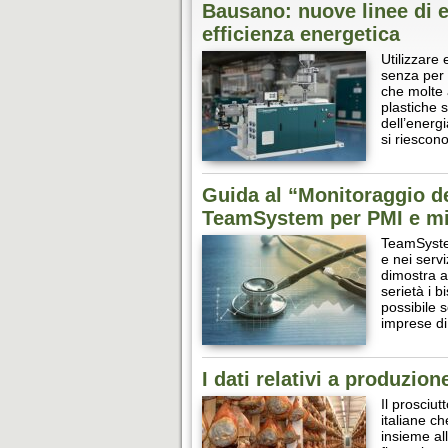
Bausano: nuove linee di e
efficienza energetica
Utilizzare
senza per 
che molte 
plastiche 
dell’energi
si riesco
Guida al “Monitoraggio de
TeamSystem per PMI e mi
TeamSystem
e nei servi
dimostra a
serietà i b
possibile s
imprese d
I dati relativi a produzio
Il prosciu
italiane c
insieme all