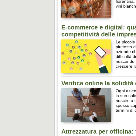
fiorentina,
vini bianch
E-commerce e digital: qual
competitività delle impre
Le piccole
piuttosto d
aziende ch
difficoltà 
riuscendo 
crescere r
Verifica online la solidità
Ogni azien
la sua sol
riuscire a 
spesso cap
termini di
Attrezzatura per officina: