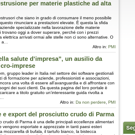
strusione per materie plastiche ad alta
 estrusori che siano in grado di consumare il meno possibile
questo rinunciare a prestazioni elevate. È questa la sfida
aziende specializzate nella lavorazione delle materie
si trovano oggi a dover superare, perché con i prezzi
a elettrica arrivati ormai alle stelle non ci sono alternative. O
no a…
Altro in:
PMI
lla salute d’impresa”, un ausilio da
cro-imprese
, gruppo leader in Italia nel settore dei software gestionali
zi di formazione per aziende, professionisti e associazioni,
ncora una volta di essere all’avanguardia e di affrontare con
isogni dei suoi clienti. Da questa pagina del loro portale è
caricare a titolo gratuito un’interessante guida rivolta a
i…
Altro in:
Da non perdere
,
PMI
ne e export del prosciutto crudo di Parma
tto crudo di Parma è una delle principali eccellenze alimentari
he vengono esportate e apprezzate in tanti paesi esteri
Seg
a mozzarella di bufala, il tartufo bianco, la bistecca