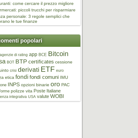
ranti: come cercare il prezzo migliore
mercati: piccoli trucchi per risparmiare
za personale: 3 regole semplici che
orano le tue finanze
omenti popolari
Bitcoin
app
BCE
agenzie di rating
sa
BTP
certificates
cessione
BOT
ETF
derivati
uinto
crisi
euro
fondi
fondi comuni
za etica
IMU
oro
INPS
opzioni binarie
PAC
ione
Poste Italiane
polizze vita
aforme
WOBI
valute
enza integrativa
USA