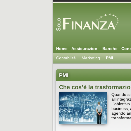
Home
Assicurazioni
Banche
Cons
Contabilità
Marketing
PMI
PMI
Che cos’è la trasformazio
Quando si p
all’integra
L’obiettiv
business, 
agendo anc
transforma