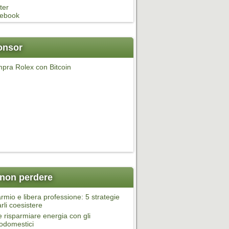
ter
ebook
onsor
pra Rolex con Bitcoin
non perdere
rmio e libera professione: 5 strategie
arli coesistere
risparmiare energia con gli
rodomestici