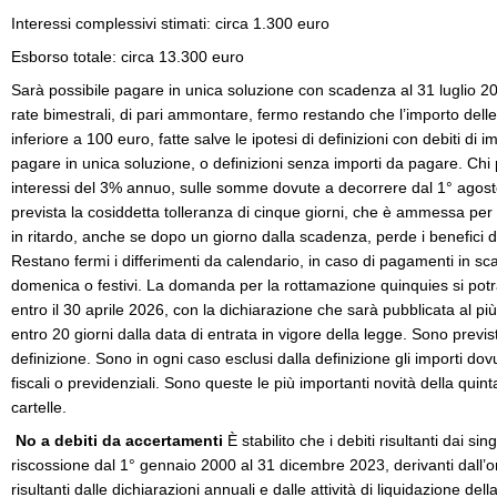
Interessi complessivi stimati: circa 1.300 euro
Esborso totale: circa 13.300 euro
Sarà possibile pagare in unica soluzione con scadenza al 31 luglio 
rate bimestrali, di pari ammontare, fermo restando che l’importo dell
inferiore a 100 euro, fatte salve le ipotesi di definizioni con debiti di i
pagare in unica soluzione, o definizioni senza importi da pagare. Chi
interessi del 3% annuo, sulle somme dovute a decorrere dal 1° agos
prevista la cosiddetta tolleranza di cinque giorni, che è ammessa per
in ritardo, anche se dopo un giorno dalla scadenza, perde i benefici d
Restano fermi i differimenti da calendario, in caso di pagamenti in sc
domenica o festivi. La domanda per la rottamazione quinquies si potr
entro il 30 aprile 2026, con la dichiarazione che sarà pubblicata al più
entro 20 giorni dalla data di entrata in vigore della legge. Sono previ
definizione. Sono in ogni caso esclusi dalla definizione gli importi dov
fiscali o previdenziali. Sono queste le più importanti novità della quin
cartelle.
No a debiti da accertamenti
È stabilito che i debiti risultanti dai sing
riscossione dal 1° gennaio 2000 al 31 dicembre 2023, derivanti dall
risultanti dalle dichiarazioni annuali e dalle attività di liquidazione dell