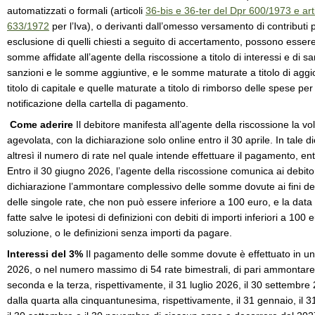
automatizzati o formali (articoli
36-bis e 36-ter del Dpr 600/1973 e arti
633/1972
per l’Iva), o derivanti dall’omesso versamento di contributi p
esclusione di quelli chiesti a seguito di accertamento, possono essere
somme affidate all’agente della riscossione a titolo di interessi e di san
sanzioni e le somme aggiuntive, e le somme maturate a titolo di agg
titolo di capitale e quelle maturate a titolo di rimborso delle spese pe
notificazione della cartella di pagamento.
Come aderire
Il debitore manifesta all’agente della riscossione la vo
agevolata, con la dichiarazione solo online entro il 30 aprile. In tale d
altresì il numero di rate nel quale intende effettuare il pagamento, ent
Entro il 30 giugno 2026, l’agente della riscossione comunica ai debit
dichiarazione l’ammontare complessivo delle somme dovute ai fini del
delle singole rate, che non può essere inferiore a 100 euro, e la data
fatte salve le ipotesi di definizioni con debiti di importi inferiori a 100
soluzione, o le definizioni senza importi da pagare.
Interessi del 3%
Il pagamento delle somme dovute è effettuato in unic
2026, o nel numero massimo di 54 rate bimestrali, di pari ammontare
seconda e la terza, rispettivamente, il 31 luglio 2026, il 30 settembr
dalla quarta alla cinquantunesima, rispettivamente, il 31 gennaio, il 31