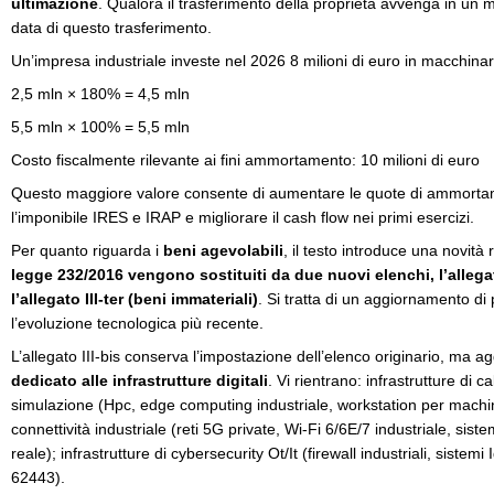
ultimazione
. Qualora il trasferimento della proprietà avvenga in un
data di questo trasferimento.
Un’impresa industriale investe nel 2026 8 milioni di euro in macchinari
2,5 mln × 180% = 4,5 mln
5,5 mln × 100% = 5,5 mln
Costo fiscalmente rilevante ai fini ammortamento: 10 milioni di euro
Questo maggiore valore consente di aumentare le quote di ammortame
l’imponibile IRES e IRAP e migliorare il cash flow nei primi esercizi.
Per quanto riguarda i
beni agevolabili
, il testo introduce una novità 
legge 232/2016 vengono sostituiti da due nuovi elenchi, l’allegato
l’allegato III-ter (beni immateriali)
. Si tratta di un aggiornamento di 
l’evoluzione tecnologica più recente.
L’allegato III-bis conserva l’impostazione dell’elenco originario, ma 
dedicato alle infrastrutture digitali
. Vi rientrano: infrastrutture di ca
simulazione (Hpc, edge computing industriale, workstation per machine
connettività industriale (reti 5G private, Wi-Fi 6/6E/7 industriale, sist
reale); infrastrutture di cybersecurity Ot/It (firewall industriali, sistem
62443).