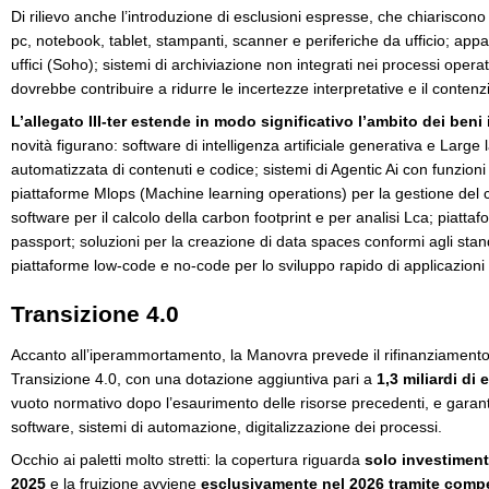
Di rilievo anche l’introduzione di esclusioni espresse, che chiariscon
pc, notebook, tablet, stampanti, scanner e periferiche da ufficio; appar
uffici (Soho); sistemi di archiviazione non integrati nei processi opera
dovrebbe contribuire a ridurre le incertezze interpretative e il contenz
L’allegato III-ter estende in modo significativo l’ambito dei beni
novità figurano: software di intelligenza artificiale generativa e Lar
automatizzata di contenuti e codice; sistemi di Agentic Ai con funzioni
piattaforme Mlops (Machine learning operations) per la gestione del cic
software per il calcolo della carbon footprint e per analisi Lca; piattaf
passport; soluzioni per la creazione di data spaces conformi agli st
piattaforme low-code e no-code per lo sviluppo rapido di applicazioni i
Transizione 4.0
Accanto all’iperammortamento, la Manovra prevede il rifinanziamento
Transizione 4.0, con una dotazione aggiuntiva pari a
1,3 miliardi di 
vuoto normativo dopo l’esaurimento delle risorse precedenti, e garantir
software, sistemi di automazione, digitalizzazione dei processi.
Occhio ai paletti molto stretti: la copertura riguarda
solo investimenti
2025
e la fruizione avviene
esclusivamente nel 2026 tramite comp