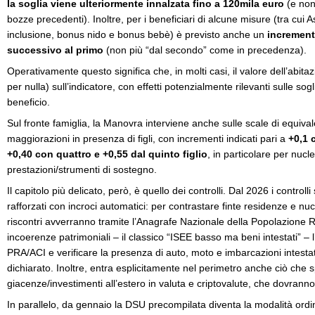
la soglia viene ulteriormente innalzata fino a 120mila euro
(e non
bozze precedenti). Inoltre, per i beneficiari di alcune misure (tra cui
inclusione, bonus nido e bonus bebè) è previsto anche un
incremento
successivo al primo
(non più “dal secondo” come in precedenza).
Operativamente questo significa che, in molti casi, il valore dell’abit
per nulla) sull’indicatore, con effetti potenzialmente rilevanti sulle sog
beneficio.
Sul fronte famiglia, la Manovra interviene anche sulle scale di equiv
maggiorazioni in presenza di figli, con incrementi indicati pari a
+0,1 
+0,40 con quattro e +0,55 dal quinto figlio
, in particolare per nucl
prestazioni/strumenti di sostegno.
Il capitolo più delicato, però, è quello dei controlli. Dal 2026 i controll
rafforzati con incroci automatici: per contrastare finte residenze e nucle
riscontri avverranno tramite l’Anagrafe Nazionale della Popolazione 
incoerenze patrimoniali – il classico “ISEE basso ma beni intestati” – 
PRA/ACI e verificare la presenza di auto, moto e imbarcazioni intest
dichiarato. Inoltre, entra esplicitamente nel perimetro anche ciò che 
giacenze/investimenti all’estero in valuta e criptovalute, che dovrann
In parallelo, da gennaio la DSU precompilata diventa la modalità ordi